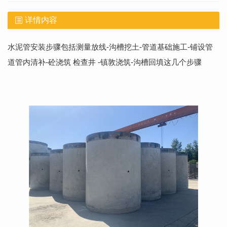
详情内容
水泥管安装步骤包括测量放线-沟槽挖土-管道基础施工-铺设管
道管内清补-砼浇筑 检查井 -镇敦浇筑-沟槽回填这几个步骤