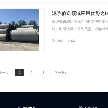
泥浆输送领域应用优势之H
传统管道相比于现在的HDPE西
化、耐腐蚀等一系列优点，相信小编
可…
2021-12-03
上一页
1
2
3
下一页»