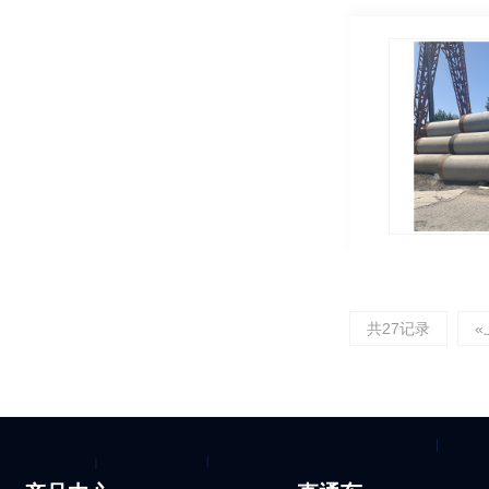
共27记录
«