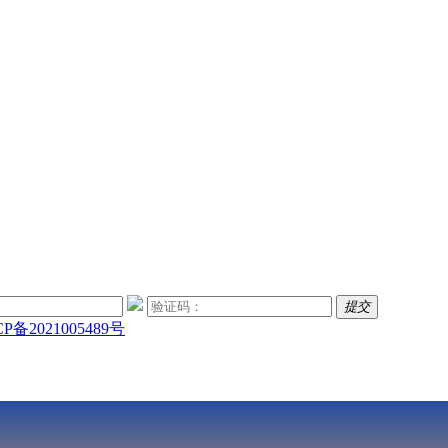
提
交
CP备2021005489号