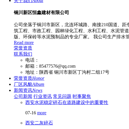
关于我们
About
铜川新区恒鑫建材有限公司
公司坐落于铜川市新区，北连环城路、南接210国道、距
筑工程、市政工程、园林绿化工程、水利工程、水泥管道
版、环保砖等水泥预制品的专业厂家。 我公司生产排水管、顶管
Read more
荣誉资质
联系我们
电话：
邮箱：85477576@qq.com
地址：陕西省 铜川市新区丁沟村二组17号
荣誉资质
Honor
厂区风貌
Album
新闻资讯
News
公司新闻
行业资讯
常见问题
时事聚焦
西安水泥稳定碎石在道路建设中的重要性
07-16
more
西安二灰碎石